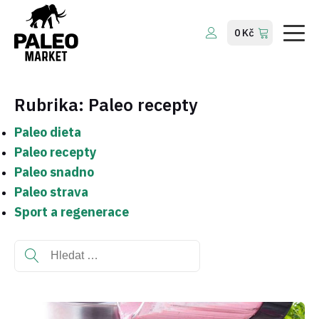
Company
0
Kč
Services
About Us
Rubrika:
Paleo recepty
Contact Us
Paleo dieta
Paleo recepty
Paleo snadno
Paleo strava
Sport a regenerace
Vyhledávání