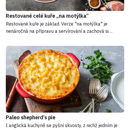
Restované celé kuře „na motýlka“
Restované kuře je základ. Verze "na motýlka" je
nenáročná na přípravu a servírování a zachová si…
Paleo shepherd’s pie
I anglická kuchyně se pyšní skvosty, z nichž jedním je