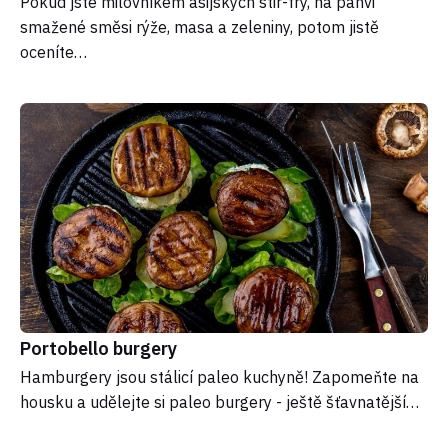
Pokud jste milovníkem asijských stir-fry, na pánvi
smažené směsi rýže, masa a zeleniny, potom jistě
oceníte…
Portobello burgery
Hamburgery jsou stálicí paleo kuchyně! Zapomeňte na
housku a udělejte si paleo burgery - ještě šťavnatější…