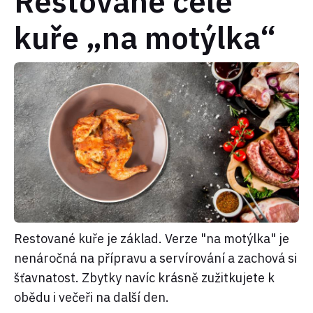
Restované celé
kuře „na motýlka“
Restované kuře je základ. Verze "na motýlka" je
nenáročná na přípravu a servírování a zachová si
šťavnatost. Zbytky navíc krásně zužitkujete k
obědu i večeři na další den.