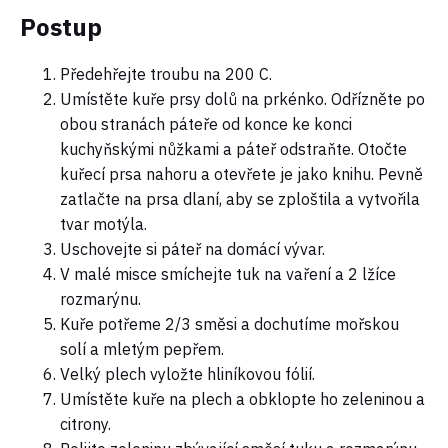
Postup
Předehřejte troubu na 200 C.
Umístěte kuře prsy dolů na prkénko. Odřízněte po
obou stranách páteře od konce ke konci
kuchyňskými nůžkami a páteř odstraňte. Otočte
kuřecí prsa nahoru a otevřete je jako knihu. Pevně
zatlačte na prsa dlaní, aby se zploštila a vytvořila
tvar motýla.
Uschovejte si páteř na domácí vývar.
V malé misce smíchejte tuk na vaření a 2 lžíce
rozmarýnu.
Kuře potřeme 2/3 směsi a dochutíme mořskou
solí a mletým pepřem.
Velký plech vyložte hliníkovou fólií.
Umístěte kuře na plech a obklopte ho zeleninou a
citrony.