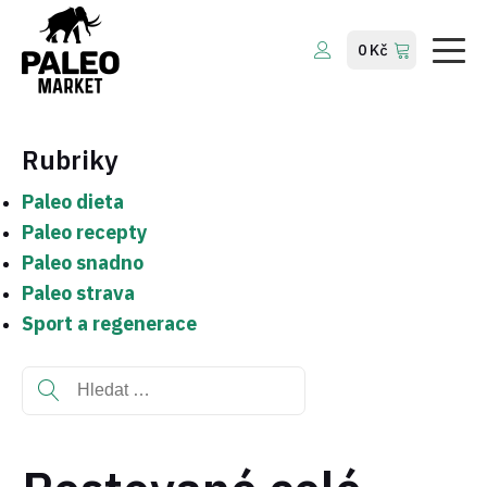
Company
0
Kč
Services
About Us
Rubriky
Contact Us
Paleo dieta
Paleo recepty
Paleo snadno
Paleo strava
Sport a regenerace
Vyhledávání