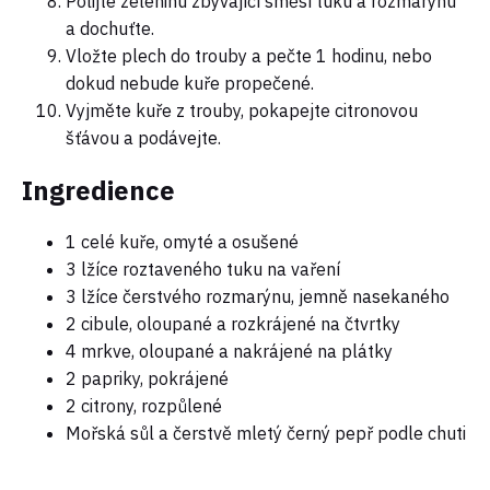
Polijte zeleninu zbývající směsí tuku a rozmarýnu
a dochuťte.
Vložte plech do trouby a pečte 1 hodinu, nebo
dokud nebude kuře propečené.
Vyjměte kuře z trouby, pokapejte citronovou
šťávou a podávejte.
Ingredience
1 celé kuře, omyté a osušené
3 lžíce roztaveného tuku na vaření
3 lžíce čerstvého rozmarýnu, jemně nasekaného
2 cibule, oloupané a rozkrájené na čtvrtky
4 mrkve, oloupané a nakrájené na plátky
2 papriky, pokrájené
2 citrony, rozpůlené
Mořská sůl a čerstvě mletý černý pepř podle chuti