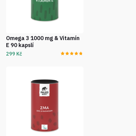
Omega 3 1000 mg & Vitamín
E 90 kapslí
299
Kč
Hodnoceno
3
4.67
z 5
na základě
hodnocení
zákazníků