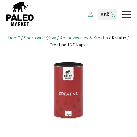
Company
0
Kč
Services
About Us
Domů
/
Sportovní výživa
/
Aminokyseliny & Kreatin
/ Kreatin /
Creatine 120 kapslí
Contact Us