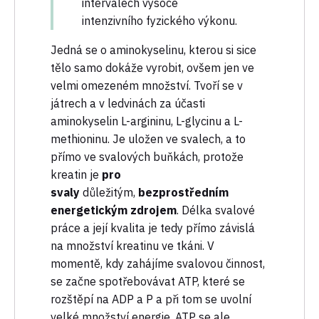
intervalech vysoce
intenzivního fyzického výkonu.
Jedná se o aminokyselinu, kterou si sice
tělo samo dokáže vyrobit, ovšem jen ve
velmi omezeném množství. Tvoří se v
játrech a v ledvinách za účasti
aminokyselin L-argininu, L-glycinu a L-
methioninu. Je uložen ve svalech, a to
přímo ve svalových buňkách, protože
kreatin je
pro
svaly
důležitým,
bezprostředním
energetickým zdrojem
. Délka svalové
práce a její kvalita je tedy přímo závislá
na množství kreatinu ve tkáni. V
momentě, kdy zahájíme svalovou činnost,
se začne spotřebovávat ATP, které se
rozštěpí na ADP a P a při tom se uvolní
velké množství energie. ATP se ale