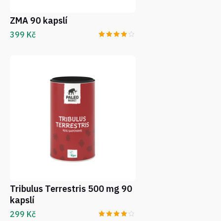
ZMA 90 kapslí
399
Kč
Hodnoceno
1
4.00
z 5
na
základě
hodnocení
zákazníka
Tribulus Terrestris 500 mg 90
kapslí
299
Kč