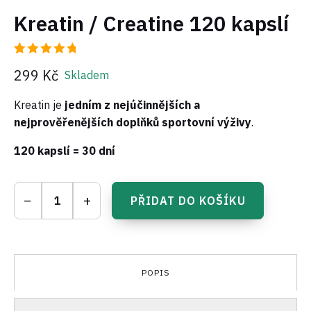
Kreatin / Creatine 120 kapslí
Hodnoceno
3
299
Kč
Skladem
4.67
z 5
na základě
hodnocení
Kreatin je
jedním z nejúčinnějších a
zákazníků
nejprověřenějších doplňků sportovní výživy
.
120 kapslí = 30 dní
Kreatin
−
+
PŘIDAT DO KOŠÍKU
/
Creatine
120
kapslí
množství
POPIS