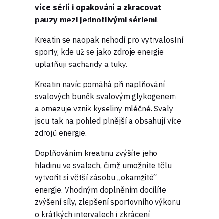
více sérií i opakování a zkracovat
pauzy mezi jednotlivými sériemi
.
Kreatin se naopak nehodí pro vytrvalostní
sporty, kde už se jako zdroje energie
uplatňují sacharidy a tuky.
Kreatin navíc pomáhá při naplňování
svalových buněk svalovým glykogenem
a omezuje vznik kyseliny mléčné. Svaly
jsou tak na pohled plnější a obsahují více
zdrojů energie.
Doplňováním kreatinu zvýšíte jeho
hladinu ve svalech, čímž umožníte tělu
vytvořit si větší zásobu „okamžité“
energie. Vhodným doplněním docílíte
zvýšení síly, zlepšení sportovního výkonu
o krátkých intervalech i zkrácení