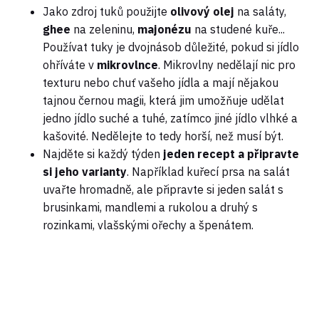
Jako zdroj tuků použijte
olivový olej
na saláty,
ghee
na zeleninu,
majonézu
na studené kuře...
Používat tuky je dvojnásob důležité, pokud si jídlo
ohříváte v
mikrovlnce
. Mikrovlny nedělají nic pro
texturu nebo chuť vašeho jídla a mají nějakou
tajnou černou magii, která jim umožňuje udělat
jedno jídlo suché a tuhé, zatímco jiné jídlo vlhké a
kašovité. Nedělejte to tedy horší, než musí být.
Najděte si každý týden
jeden recept a připravte
si jeho varianty
. Například kuřecí prsa na salát
uvařte hromadně, ale připravte si jeden salát s
brusinkami, mandlemi a rukolou a druhý s
rozinkami, vlašskými ořechy a špenátem.