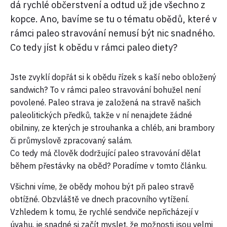
dá rychlé občerstvení a odtud už jde všechno z
kopce. Ano, bavíme se tu o tématu obědů, které v
rámci paleo stravování nemusí být nic snadného.
Co tedy jíst k obědu v rámci paleo diety?
Jste zvyklí dopřát si k obědu řízek s kaší nebo obložený
sandwich? To v rámci paleo stravování bohužel není
povolené. Paleo strava je založená na stravě našich
paleolitických předků, takže v ní nenajdete žádné
obilniny, ze kterých je strouhanka a chléb, ani brambory
či průmyslově zpracovaný salám.
Co tedy má člověk dodržující paleo stravování dělat
během přestávky na oběd? Poradíme v tomto článku.
Všichni víme, že obědy mohou být při paleo stravě
obtížné. Obzvláště ve dnech pracovního vytížení.
Vzhledem k tomu, že rychlé sendviče nepřicházejí v
úvahu, je snadné si začít myslet, že možnosti jsou velmi