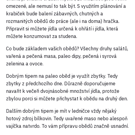
omezené, ale nemusí to tak být. S využitím plánování a
krabiček bude balení zábavných, chutných a
rozmanitých obědů do práce (ale i na doma) hračka.
Připravit si můžete jídla určená k ohřátí i jídla, která
můžete konzumovat za studena.
Co bude základem vašich obědů? Všechny druhy salátů,
vařená a pečená masa, paleo dipy, pečená i syrová
zelenina a ovoce.
Dobrým tipem na paleo oběd je využít zbytky. Tedy
zbytky z předchozího dne. Důrazně doporučujeme
navařit k večeři dvojnásobné množství jídla, protože
zbylou porci si můžete přichystat k obědu na druhý den.
Dalším dobrým tipem je mít v ledničce vždy nějaký
hotový zdroj bílkovin. Tedy uvařené maso nebo alespoň
vajíčka natvrdo. To vám přípravu obědů značně usnadní.