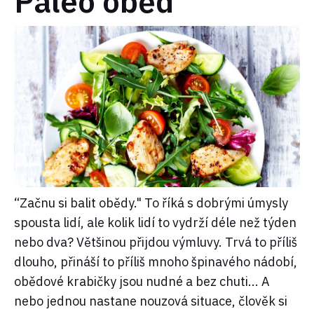
Paleo oběd
“Začnu si balit obědy." To říká s dobrými úmysly
spousta lidí, ale kolik lidí to vydrží déle než týden
nebo dva? Většinou přijdou výmluvy. Trvá to příliš
dlouho, přináší to příliš mnoho špinavého nádobí,
obědové krabičky jsou nudné a bez chuti... A
nebo jednou nastane nouzová situace, člověk si