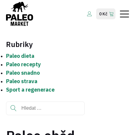
Company
0
Kč
Services
About Us
Rubriky
Contact Us
Paleo dieta
Paleo recepty
Paleo snadno
Paleo strava
Sport a regenerace
Vyhledávání