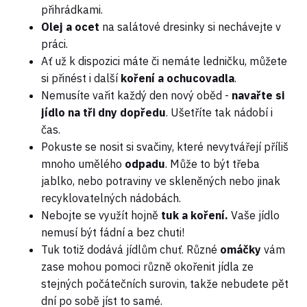
přihrádkami.
Olej a ocet
na salátové dresinky si nechávejte v
práci.
Ať už k dispozici máte či nemáte ledničku, můžete
si přinést i další
koření a ochucovadla
.
Nemusíte vařit každý den nový oběd -
navařte si
jídlo na tři dny dopředu
. Ušetříte tak nádobí i
čas.
Pokuste se nosit si svačiny, které nevytvářejí příliš
mnoho umělého
odpadu
. Může to být třeba
jablko, nebo potraviny ve skleněných nebo jinak
recyklovatelných nádobách.
Nebojte se využít hojně
tuk a koření.
Vaše jídlo
nemusí být fádní a bez chuti!
Tuk totiž dodává jídlům chuť. Různé
omáčky
vám
zase mohou pomoci různě okořenit jídla ze
stejných počátečních surovin, takže nebudete pět
dní po sobě jíst to samé.