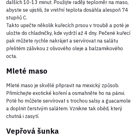
dalších 10-13 minut. Použijte raději teploměr na maso,
abyste se ujistili, že vnitřní teplota dosáhla alespoň 74
stupňů C.
Takto upečte několik kuřecích prsou v troubě a poté je
uložte do chladničky, kde vydrží až 4 dny. Pečené kuřecí
pak můžete rychle nakrájet a servírovat na salátu
přelitém zálivkou z olivového oleje a balzamikového
octa.
Mleté maso
Mleté maso je skvělé připravit na mexický způsob.
Přimíchejte exotické koření a osmahněte ho na pánvi.
Poté ho můžete servírovat s trochou salsy a guacamole
a doplnit čerstvým salátem. Vznikne tak oběd, který
chutná i zasytí.
Vepřová šunka